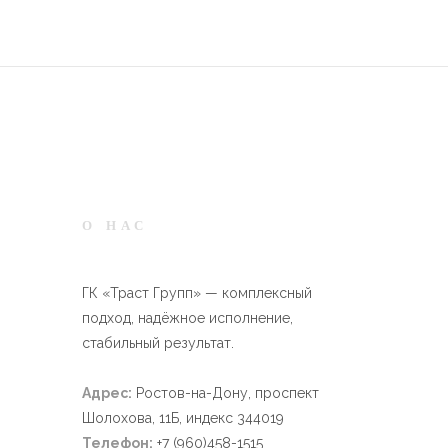
О НАС
РАБОТ
ГК «Траст Групп» — комплексный
подход, надёжное исполнение,
стабильный результат.
Адрес:
Ростов-на-Дону, проспект
Шолохова, 11Б, индекс 344019
Телефон:
+7 (960)458-1515