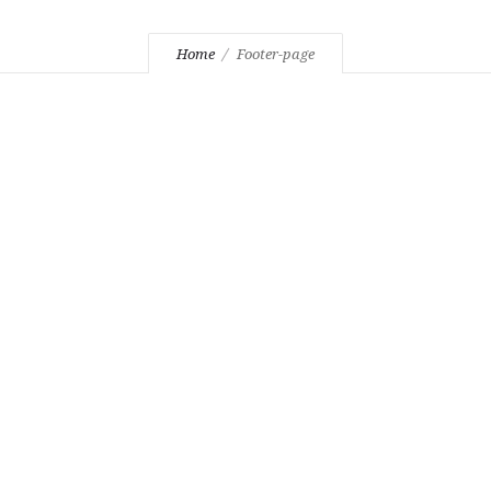
Home
Footer-page
А У НАС
НАШИ УСЛУГИ